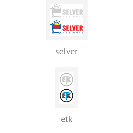
selver
etk