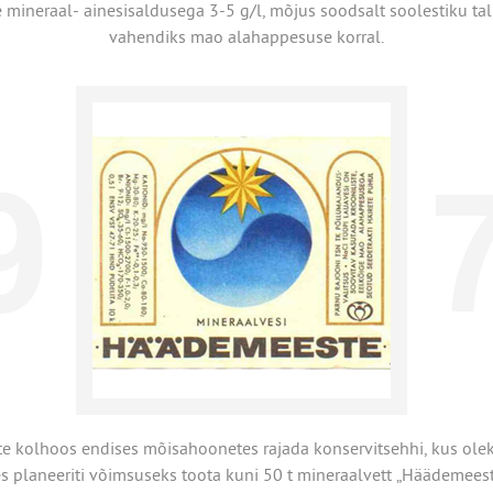
e mineraal- ainesisaldusega 3-5 g/l, mõjus soodsalt soolestiku talit
vahendiks mao alahappesuse korral.
 kolhoos endises mõisahoonetes rajada konservitsehhi, kus oleks
s planeeriti võimsuseks toota kuni 50 t mineraalvett „Häädemeest