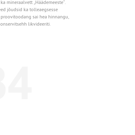
a ka mineraalvett „Häädemeeste“.
Need jõudsid ka tolleaegsesse
 proovitoodang sai hea hinnangu,
nservitsehh likvideeriti.