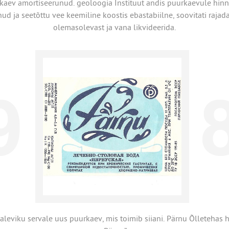
kaev amortiseerunud. geoloogia Instituut andis puurkaevule hin
ud ja seetõttu vee keemiline koostis ebastabiilne, soovitati raja
olemasolevast ja vana likvideerida.
leviku servale uus puurkaev, mis toimib siiani. Pärnu Õlletehas h