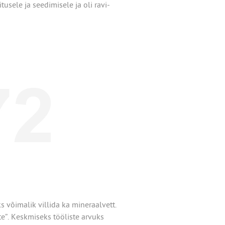
usele ja seedimisele ja oli ravi-
 võimalik villida ka mineraalvett.
e”. Keskmiseks tööliste arvuks