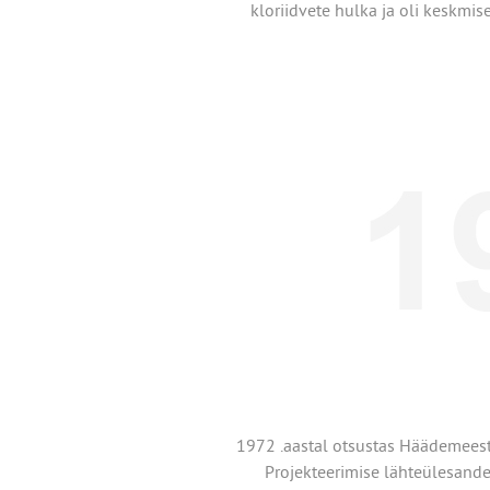
kloriidvete hulka ja oli keskmis
1972 .aastal otsustas Häädemeeste
Projekteerimise lähteülesande