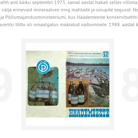
tsehh anti käiku septembri 1975, samal aastal hakati selles villim
i välja erinevaid mineraalvee ning mahlade ja siirupite segusid. 
 ja Põllumajandusministeeriumi, kus Häädemeeste konservitsehhi
urentsi tõttu oli omaalgatus määratud vaibumisele. 1988. aastal ko