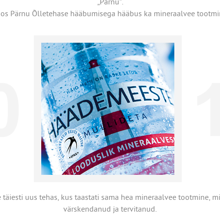
„Pärnu”.
os Pärnu Õlletehase hääbumisega hääbus ka mineraalvee tootmi
 täiesti uus tehas, kus taastati sama hea mineraalvee tootmine, m
värskendanud ja tervitanud.