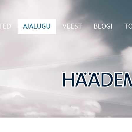
TED
AJALUGU
VEEST
BLOGI
T