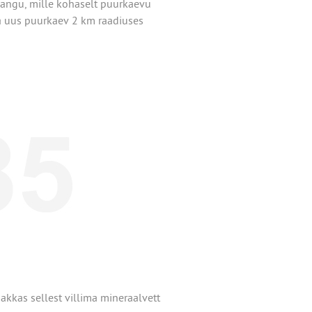
nangu, mille kohaselt puurkaevu
da uus puurkaev 2 km raadiuses
akkas sellest villima mineraalvett