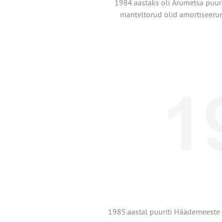
1984.aastaks oli Arumetsa puur
manteltorud olid amortiseerun
1985.aastal puuriti Häädemeeste a