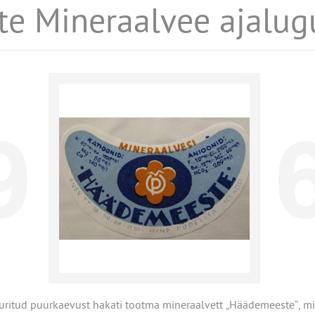
e Mineraalvee ajalug
uritud puurkaevust hakati tootma mineraalvett „Häädemeeste“, mi