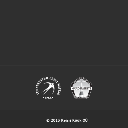
© 2013 Keisri Köök OÜ