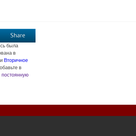
Share
ись была
ована в
ии
Вторичное
Добавьте в
и
постоянную