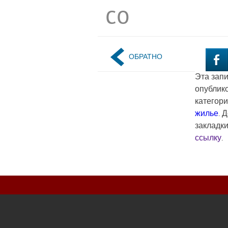
co
ОБРАТНО
Эта зап
опублик
категор
жилье
. 
закладк
ссылку
.