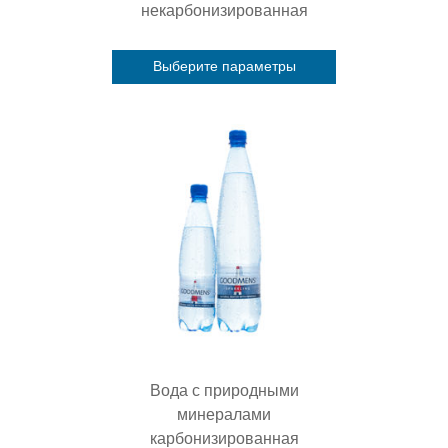
некарбонизированная
Выберите параметры
Этот
товар
имеет
несколько
вариаций.
Опции
можно
выбрать
на
странице
товара.
Вода с природными
минералами
карбонизированная