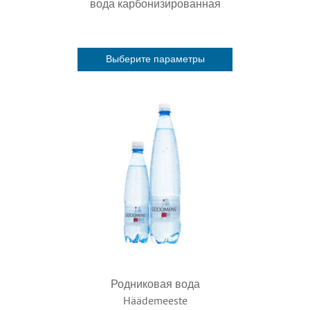
вода карбонизированная
Выберите параметры
Этот
товар
имеет
несколько
вариаций.
Опции
можно
выбрать
на
странице
товара.
Родниковая вода
Häädemeeste