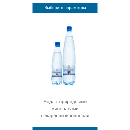
Выберите параметры
Этот
товар
имеет
несколько
вариаций.
Опции
можно
выбрать
на
странице
товара.
Вода с природными
минералами
некарбонизированная