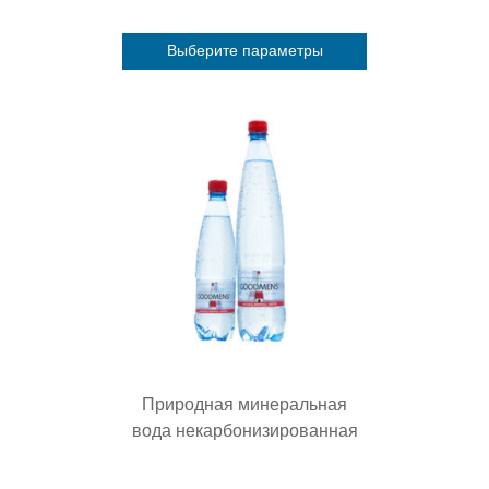
Выберите параметры
Этот
товар
имеет
несколько
вариаций.
Опции
можно
выбрать
на
странице
товара.
Природная минеральная
вода некарбонизированная