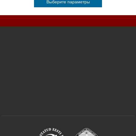
Выберите параметры
Этот
товар
имеет
несколько
вариаций.
Опции
можно
выбрать
на
странице
товара.