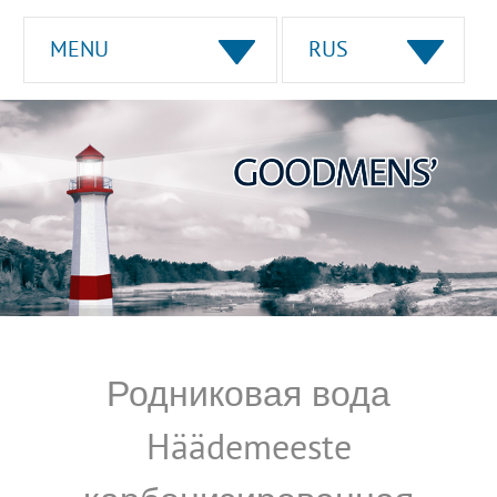
MENU
RUS
Родниковая вода
Häädemeeste